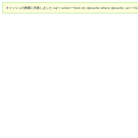
キャッシュの検索に失敗しました sql = select * from mt_dpcache where dpcache_uri = '/rent/livin