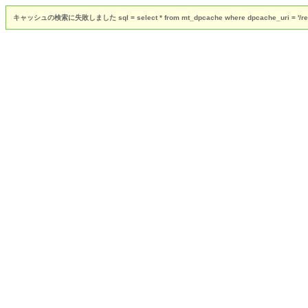
キャッシュの検索に失敗しました sql = select * from mt_dpcache where dpcache_uri = '/rent/livin