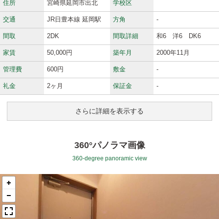
住所
宮崎県延岡市出北
学校区
交通
JR日豊本線 延岡駅
方角
-
間取
2DK
間取詳細
和6 洋6 DK6
家賃
50,000円
築年月
2000年11月
管理費
600円
敷金
-
礼金
2ヶ月
保証金
-
さらに詳細を表示する
360°パノラマ画像
360-degree panoramic view