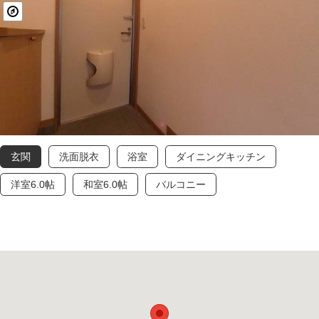
玄関
洗面脱衣
浴室
ダイニングキッチン
洋室6.0帖
和室6.0帖
バルコニー