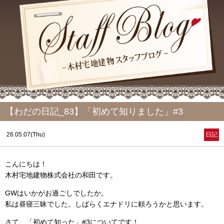
【わだの日記_83】「初めて知りました」#3
26.05.07(Thu)
日記
こんにちは！
木村宅地建物株式会社の和田です。
GWはいかがお過ごしでしたか。
私は昼寝三昧でした。しばらくエナドリに頼ろうかと思います。
さて、「初めて知った」#3についてです！