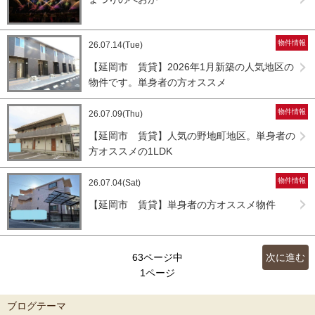
物件情報
26.07.14(Tue)
【延岡市 賃貸】2026年1月新築の人気地区の
物件です。単身者の方オススメ
物件情報
26.07.09(Thu)
【延岡市 賃貸】人気の野地町地区。単身者の
方オススメの1LDK
物件情報
26.07.04(Sat)
【延岡市 賃貸】単身者の方オススメ物件
63ページ中
次に進む
1ページ
ブログテーマ