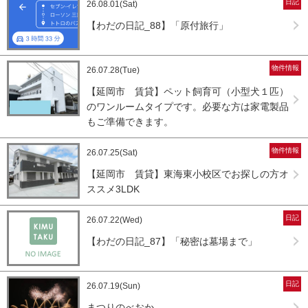
日記
26.08.01(Sat)
【わだの日記_88】「原付旅行」
物件情報
26.07.28(Tue)
【延岡市 賃貸】ペット飼育可（小型犬１匹）
のワンルームタイプです。必要な方は家電製品
もご準備できます。
物件情報
26.07.25(Sat)
【延岡市 賃貸】東海東小校区でお探しの方オ
ススメ3LDK
日記
26.07.22(Wed)
【わだの日記_87】「秘密は墓場まで」
日記
26.07.19(Sun)
まつりのべおか