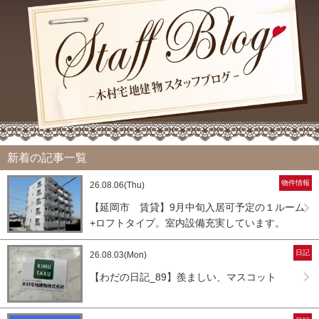
新着の記事一覧
物件情報
26.08.06(Thu)
【延岡市 賃貸】9月中旬入居可予定の１ルーム
+ロフトタイプ。室内設備充実しています。
日記
26.08.03(Mon)
【わだの日記_89】羨ましい、マスコット