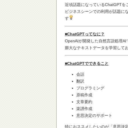
近頃話題になっているChatGPTを
ビジネスシーンでの利用が話題に
す
■ChatGPTってなに？
OpenAIが開発した自然言語処理
膨大なテキストデータを学習して
■ChatGPTでできること
会話
翻訳
プログラミング
原稿作成
文章要約
楽譜作成
意思決定のサポート
特におススメしたいのが「意思決