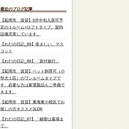
最近のブログ記事
【延岡市 賃貸】9月中旬入居可予
定の１ルーム+ロフトタイプ。室内
設備充実しています。
【わだの日記_89】羨ましい、マス
コット
【わだの日記_88】「原付旅行」
【延岡市 賃貸】ペット飼育可（小
型犬１匹）のワンルームタイプで
す。必要な方は家電製品もご準備で
きます。
【延岡市 賃貸】東海東小校区でお
探しの方オススメ3LDK
【わだの日記_87】「秘密は墓場ま
で」