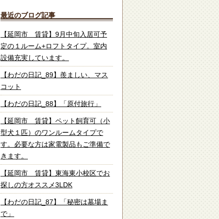
最近のブログ記事
【延岡市 賃貸】9月中旬入居可予
定の１ルーム+ロフトタイプ。室内
設備充実しています。
【わだの日記_89】羨ましい、マス
コット
【わだの日記_88】「原付旅行」
【延岡市 賃貸】ペット飼育可（小
型犬１匹）のワンルームタイプで
す。必要な方は家電製品もご準備で
きます。
【延岡市 賃貸】東海東小校区でお
探しの方オススメ3LDK
【わだの日記_87】「秘密は墓場ま
で」