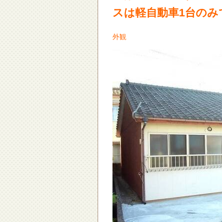
スは軽自動車1台の
外観