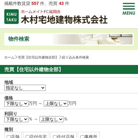
掲載件数賃貸
557
件、売買
43
件
物件検索
ホーム
売買【住宅以外建物全部】
絞り込み条件検索
売買【住宅以外建物全部】
地域
価格
万円 ～
万円
利回り
％ ～
％
種別
店舗
店付住宅
住付店舗
事務所