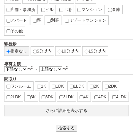
店舗・事務所
ビル
工場
マンション
倉庫
アパート
寮
別荘
リゾートマンション
その他
駅徒歩
指定なし
5分以内
10分以内
15分以内
専有面積
2
2
m
～
m
間取り
ワンルーム
1K
1DK
1LDK
2K
2DK
2LDK
3K
3DK
3LDK
4K
4DK
4LDK
さらに詳細を表示する