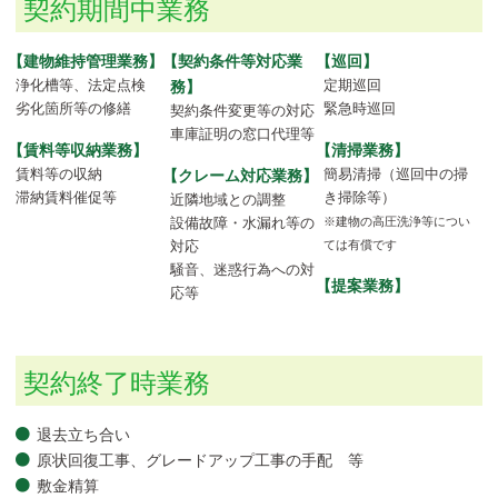
契約期間中業務
【建物維持管理業務】
【契約条件等対応業
【巡回】
浄化槽等、法定点検
務】
定期巡回
劣化箇所等の修繕
緊急時巡回
契約条件変更等の対応
車庫証明の窓口代理等
【賃料等収納業務】
【清掃業務】
賃料等の収納
【クレーム対応業務】
簡易清掃（巡回中の掃
滞納賃料催促等
き掃除等）
近隣地域との調整
※建物の高圧洗浄等につい
設備故障・水漏れ等の
ては有償です
対応
騒音、迷惑行為への対
【提案業務】
応等
契約終了時業務
退去立ち合い
原状回復工事、グレードアップ工事の手配 等
敷金精算