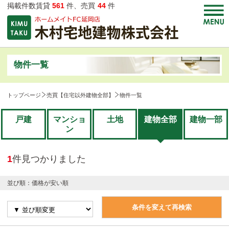
掲載件数賃貸
561
件、売買
44
件
物件一覧
トップページ
売買【住宅以外建物全部】
物件一覧
戸建
マンショ
土地
建物全部
建物一部
ン
1
件見つかりました
並び順：価格が安い順
条件を変えて再検索