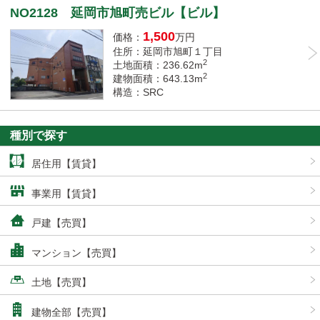
NO2128 延岡市旭町売ビル【ビル】
1,500
価格：
万円
住所：延岡市旭町１丁目
2
土地面積：236.62m
2
建物面積：643.13m
構造：SRC
種別で探す
居住用【賃貸】
事業用【賃貸】
戸建【売買】
マンション【売買】
土地【売買】
建物全部【売買】