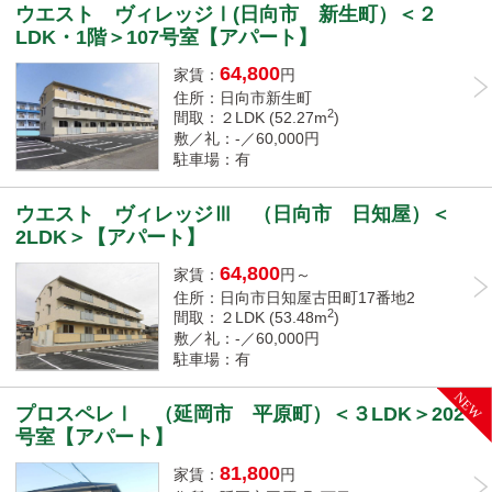
ウエスト ヴィレッジⅠ(日向市 新生町）＜２
LDK・1階＞107号室【アパート】
64,800
家賃：
円
住所：日向市新生町
2
間取：２LDK (52.27m
)
敷／礼：-／60,000円
駐車場：有
ウエスト ヴィレッジⅢ （日向市 日知屋）＜
2LDK＞【アパート】
64,800
家賃：
円～
住所：日向市日知屋古田町17番地2
2
間取：２LDK (53.48m
)
敷／礼：-／60,000円
駐車場：有
プロスペレⅠ （延岡市 平原町）＜３LDK＞202
号室【アパート】
81,800
家賃：
円