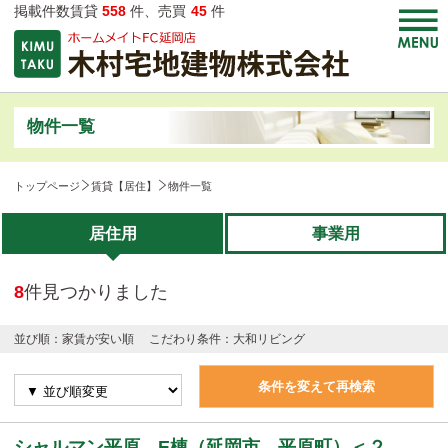
掲載件数賃貸
558
件、売買
45
件
物件一覧
トップページ
賃貸【居住】
物件一覧
居住用
事業用
8
件見つかりました
並び順：家賃が安い順
こだわり条件：
大和リビング
条件を変えて再検索
シャルマン平原 E棟（延岡市 平原町）＜２