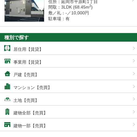
住所：延岡市平原町1丁目
2
間取：3LDK (68.45m
)
敷／礼：-／10,000円
駐車場：有
種別で探す
居住用【賃貸】
事業用【賃貸】
戸建【売買】
マンション【売買】
土地【売買】
建物全部【売買】
建物一部【売買】