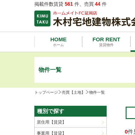
掲載件数賃貸
561
件、売買
44
件
HOME
FOR RENT
ホーム
賃貸物件
物件一覧
トップページ
売買【土地】
物件一覧
種別で探す
居住用【賃貸】
0
件
事業用【賃貸】