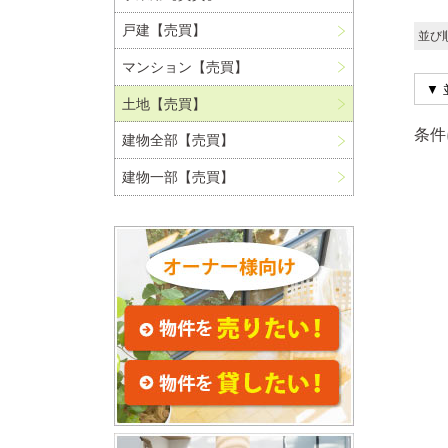
戸建【売買】
並び
マンション【売買】
土地【売買】
条件
建物全部【売買】
建物一部【売買】